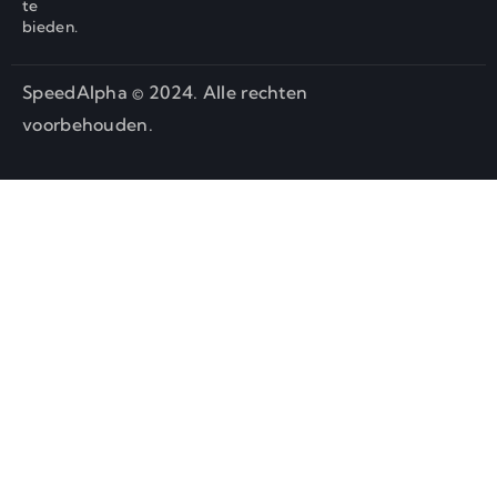
te
bieden.
SpeedAlpha © 2024. Alle rechten
voorbehouden.