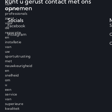
kunt u gerust contact met ons
van
opnemen
ervaren
professionals
zorgt
Socials
voor
S
Facebook
de
reparatie
Instagram
O
en
installatie
C
van
uw
sportuitrusting
met
nauwkeurigheid
en
snelheid
om
u
een
service
van
superieure
kwaliteit