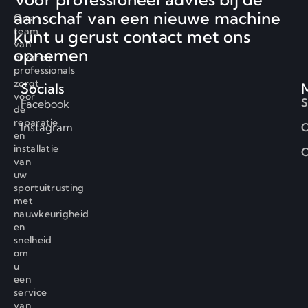
aanschaf van een nieuwe machine
Ons
team
kunt u gerust contact met ons
van
opnemen
ervaren
professionals
zorgt
Socials
voor
S
Facebook
de
reparatie
Instagram
O
en
installatie
C
van
uw
sportuitrusting
met
nauwkeurigheid
en
snelheid
om
u
een
service
van