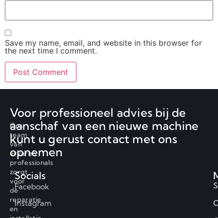
Save my name, email, and website in this browser for
the next time I comment.
Voor professioneel advies bij de
aanschaf van een nieuwe machine
Ons
team
kunt u gerust contact met ons
van
opnemen
ervaren
professionals
zorgt
Socials
voor
S
Facebook
de
reparatie
Instagram
O
en