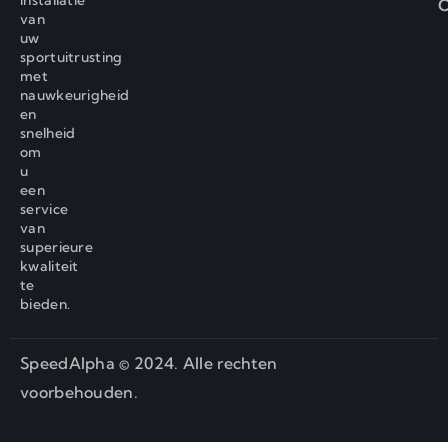
installatie
C
van
uw
sportuitrusting
met
nauwkeurigheid
en
snelheid
om
u
een
service
van
superieure
kwaliteit
te
bieden.
SpeedAlpha © 2024. Alle rechten
voorbehouden.