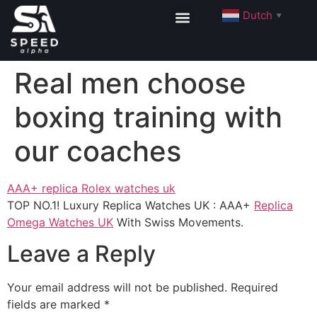
Dutch
▼
Real men choose
boxing training with
our coaches
AAA+ replica Rolex watches uk
TOP NO.1! Luxury Replica Watches UK : AAA+
Replica
Omega Watches UK
With Swiss Movements.
Leave a Reply
Your email address will not be published.
Required
fields are marked
*