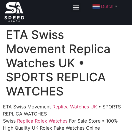
Dutch
▼
ETA Swiss
Movement Replica
Watches UK •
SPORTS REPLICA
WATCHES
ETA Swiss Movement
Replica Watches UK
• SPORTS
REPLICA WATCHES
Swiss
Replica Rolex Watches
For Sale Store » 100%
High Quality UK Rolex Fake Watches Online