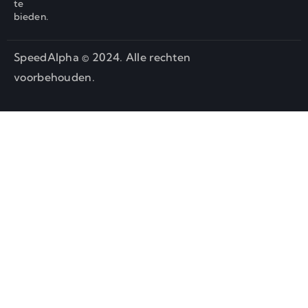
te
bieden.
SpeedAlpha © 2024. Alle rechten
voorbehouden.