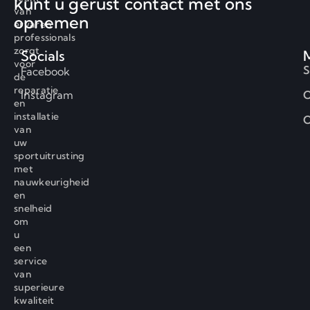
kunt u gerust contact met ons
van
opnemen
ervaren
professionals
zorgt
Socials
voor
S
Facebook
de
reparatie
Instagram
O
en
installatie
C
van
uw
sportuitrusting
met
nauwkeurigheid
en
snelheid
om
u
een
service
van
superieure
kwaliteit