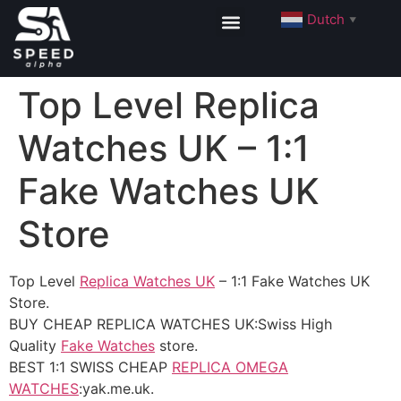
Dutch
▼
Top Level Replica
Watches UK – 1:1
Fake Watches UK
Store
Top Level
Replica Watches UK
– 1:1 Fake Watches UK
Store.
BUY CHEAP REPLICA WATCHES UK:Swiss High
Quality
Fake Watches
store.
BEST 1:1 SWISS CHEAP
REPLICA OMEGA
WATCHES
:yak.me.uk.