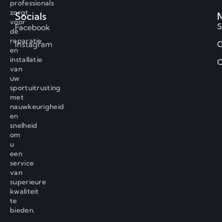
professionals
zorgt
Socials
voor
S
Facebook
de
reparatie
Instagram
O
en
installatie
C
van
uw
sportuitrusting
met
nauwkeurigheid
en
snelheid
om
u
een
service
van
superieure
kwaliteit
te
bieden.